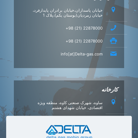
خیابان پاسداران،خیابان برادران پایدارفرد،
خیابان زمردیان(بوستان یکم)،پلاک 1
22878000 (21) 98+
22878000 (21) 98+
info[at]Delta-gas.com
کارخانه
ساوه، شهرک صنعتی کاوه، منطقه ویژه
اقتصادی، خیابان شهدای هشتم
42347540 (86) 98+
42347549 (86) 98+