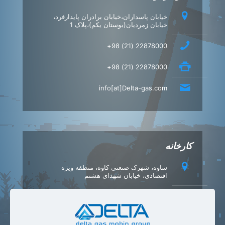
خیابان پاسداران،خیابان برادران پایدارفرد،
خیابان زمردیان(بوستان یکم)،پلاک 1
22878000 (21) 98+
22878000 (21) 98+
info[at]Delta-gas.com
کارخانه
ساوه، شهرک صنعتی کاوه، منطقه ویژه
اقتصادی، خیابان شهدای هشتم
42347540 (86) 98+
42347549 (86) 98+