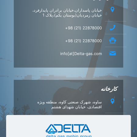
خیابان پاسداران،خیابان برادران پایدارفرد،
خیابان زمردیان(بوستان یکم)،پلاک 1
22878000 (21) 98+
22878000 (21) 98+
info[at]Delta-gas.com
کارخانه
ساوه، شهرک صنعتی کاوه، منطقه ویژه
اقتصادی، خیابان شهدای هشتم
42347540 (86) 98+
42347549 (86) 98+