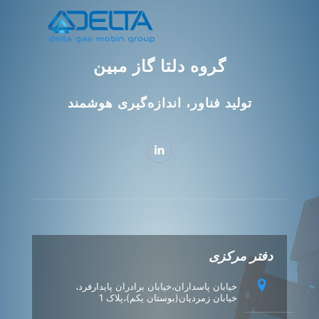
گروه دلتا گاز مبین
تولید فناور، اندازه‌گیری هوشمند
دفتر مرکزی
خیابان پاسداران،خیابان برادران پایدارفرد،
خیابان زمردیان(بوستان یکم)،پلاک 1