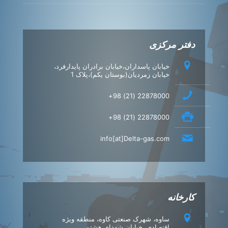
دفتر مرکزی
خیابان پاسداران،خیابان برادران پایدارفرد،
خیابان زمردیان(بوستان یکم)،پلاک 1
22878000 (21) 98+
22878000 (21) 98+
info[at]Delta-gas.com
کارخانه
ساوه، شهرک صنعتی کاوه، منطقه ویژه
اقتصادی، خیابان شهدای هشتم